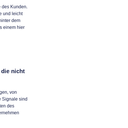
e des Kunden.
 und leicht
hinter dem
ss einem hier
die nicht
lgen, von
e Signale sind
ten des
ternehmen