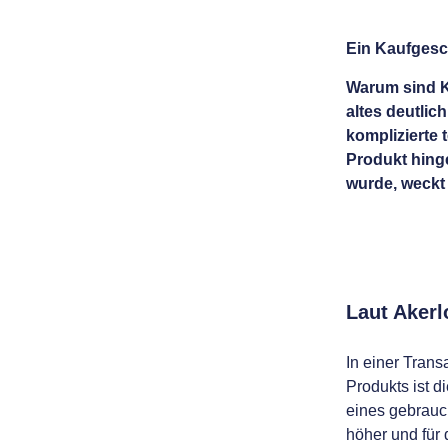
Ein Kaufgesc
Warum sind Ku
altes deutlic
komplizierte 
Produkt hinge
wurde, weckt 
Laut Akerl
In einer Tran
Produkts ist d
eines gebrauch
höher und für 