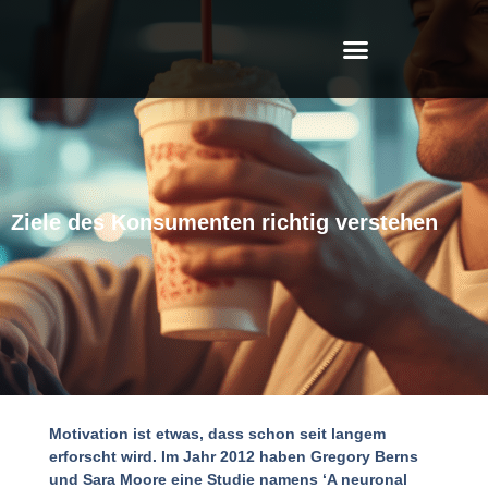
Ziele des Konsumenten richtig verstehen
Motivation ist etwas, dass schon seit langem
erforscht wird. Im Jahr 2012 haben Gregory Berns
und Sara Moore eine Studie namens ‘A neuronal